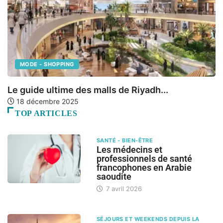
MODE - SHOPPING
Le guide ultime des malls de Riyadh...
A
18 décembre 2025
TOP ARTICLES
SANTÉ - BIEN-ÊTRE
Les médecins et
professionnels de santé
francophones en Arabie
saoudite
7 avril 2026
SÉJOURS ET WEEKENDS DEPUIS LA