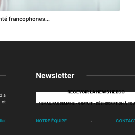
VIS
nté francophones...
Visite
17 d
Newsletter
RECEVOIR LA NEWS HEBDO
dia
 et
1 EMAIL PAR SEMAINE • GRATUIT • DÉSINSCRIPTION À T
ller
NOTRE ÉQUIPE
-
CONTAC