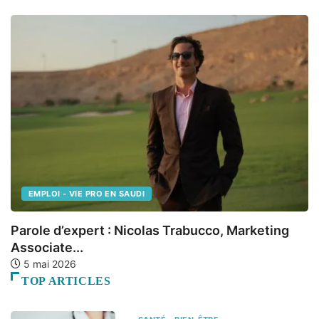
EMPLOI - VIE PRO EN SAUDI
Parole d’expert : Nicolas Trabucco, Marketing
L
Associate...
f
5 mai 2026
TOP ARTICLES