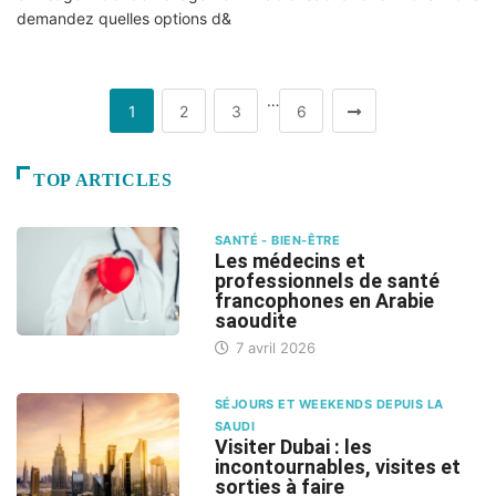
demandez quelles options d&
…
1
2
3
6
TOP ARTICLES
SANTÉ - BIEN-ÊTRE
Les médecins et
professionnels de santé
francophones en Arabie
saoudite
7 avril 2026
SÉJOURS ET WEEKENDS DEPUIS LA
SAUDI
Visiter Dubai : les
incontournables, visites et
sorties à faire