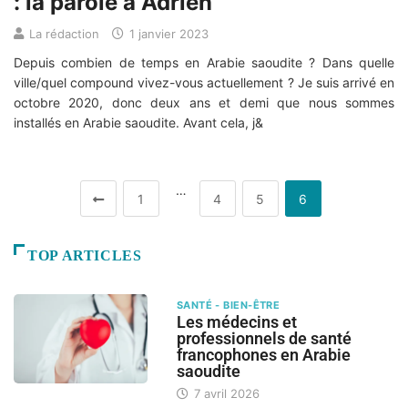
: la parole à Adrien
La rédaction
1 janvier 2023
Depuis combien de temps en Arabie saoudite ? Dans quelle
ville/quel compound vivez-vous actuellement ? Je suis arrivé en
octobre 2020, donc deux ans et demi que nous sommes
installés en Arabie saoudite. Avant cela, j&
…
1
4
5
6
TOP ARTICLES
SANTÉ - BIEN-ÊTRE
Les médecins et
professionnels de santé
francophones en Arabie
saoudite
7 avril 2026